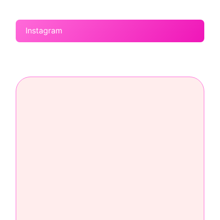
Instagram